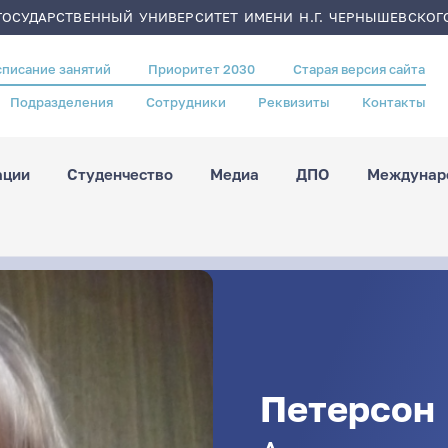
ОСУДАРСТВЕННЫЙ УНИВЕРСИТЕТ ИМЕНИ Н.Г. ЧЕРНЫШЕВСКОГ
списание занятий
Приоритет 2030
Старая версия сайта
Подразделения
Сотрудники
Реквизиты
Контакты
ации
Студенчество
Медиа
ДПО
Междунаро
Петерсон