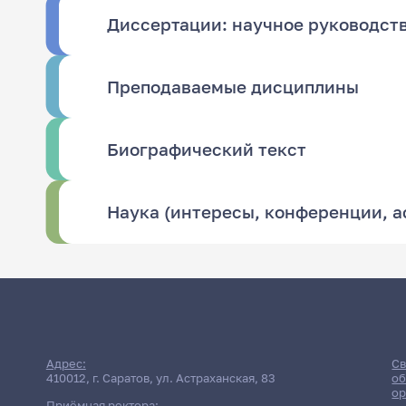
Диссертации: научное руководст
Преподаваемые дисциплины
Биографический текст
Наука (интересы, конференции, 
Адрес:
Св
410012, г. Саратов, ул. Астраханская, 83
об
ор
Приёмная ректора: