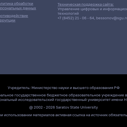
литика обработки
Техническая поддержка сайта:
рсональных данных
Управление цифровых и информацио
технологий
отиводействие
+7 (8452) 21 - 06 - 64
,
bessonov@sgu.r
ррупции
Учредитель:
Министерство науки и высшего образования РФ
ральное государственное бюджетное образовательное учреждение 
ональный исследовательский государственный университет имени Н
@ 2002 - 2026 Saratov State University
и использовании материалов активная ссылка на источник обязател