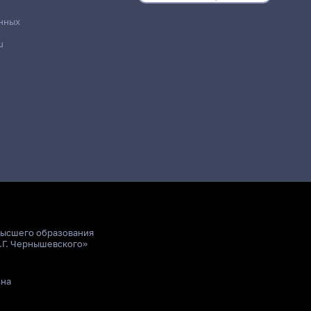
нных
u
высшего образования
.Г. Чернышевского»
ьна