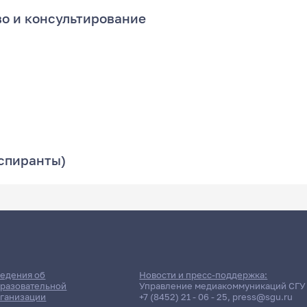
во и консультирование
аспиранты)
едения об
Новости и пресс-поддержка:
разовательной
Управление медиакоммуникаций СГУ
ганизации
+7 (8452) 21 - 06 - 25
,
press@sgu.ru