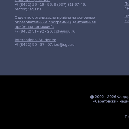
По
+7 (8452) 26 - 16 - 96
,
8 (937) 811-67-46
,
пе
rector@sgu.ru
Пр
Отдел по организации приёма на основные
ко
образовательные программы (Центральная
приёмная комиссия):
+7 (8452) 51 - 92 - 26
,
cpk@sgu.ru
International Students:
+7 (8452) 50 - 87 - 07
,
ied@sgu.ru
@ 2002 - 2026 Феде
«Саратовский наци
Пр