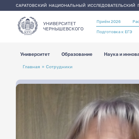
САРАТОВСКИЙ НАЦИОНАЛЬНЫЙ ИССЛЕДОВАТЕЛЬСКИЙ Г
Приём 2026
Ра
Header
УНИВЕРСИТЕТ
menu
ЧЕРНЫШЕВСКОГO
Подготовка к ЕГЭ
Университет
Образование
Наука и иннов
Перейти
Строка
Главная
Сотрудники
к
навигации
основному
содержанию