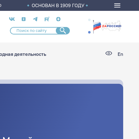
ОСНОВАН В 1909 ГОДУ
О
Социальные
сети
дная деятельность
En