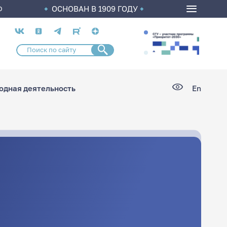
ОСНОВАН В 1909 ГОДУ
О
Социальные
сети
дная деятельность
En