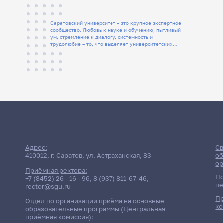
Саратовский университет – это крупное экспертное
сообщество. Любовь к науке и обучению, пытливый
ум, стремление к диалогу, системность и
трудолюбие – то, что выделяет университетских
людей
Адрес:
Св
410012, г. Саратов, ул. Астраханская, 83
об
ор
Приёмная ректора:
По
+7 (8452) 26 - 16 - 96
,
8 (937) 811-67-46
,
пе
rector@sgu.ru
Пр
Отдел по организации приёма на основные
ко
образовательные программы (Центральная
приёмная комиссия):