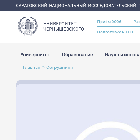
САРАТОВСКИЙ НАЦИОНАЛЬНЫЙ ИССЛЕДОВАТЕЛЬСКИЙ Г
Приём 2026
Ра
Header
УНИВЕРСИТЕТ
menu
ЧЕРНЫШЕВСКОГO
Подготовка к ЕГЭ
Университет
Образование
Наука и иннов
Перейти
Строка
Главная
Сотрудники
к
навигации
основному
содержанию