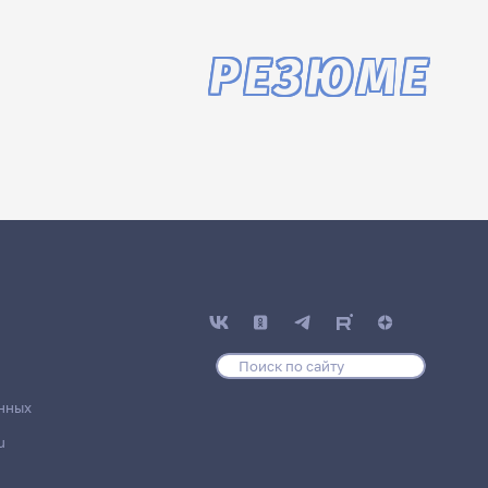
РЕЗЮМЕ
нных
u