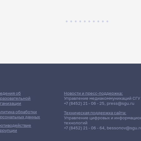
едения об
Новости и пресс-поддержка:
разовательной
Управление медиакоммуникаций СГУ
ганизации
+7 (8452) 21 - 06 - 25
,
press@sgu.ru
литика обработки
Техническая поддержка сайта:
рсональных данных
Управление цифровых и информацио
технологий
отиводействие
+7 (8452) 21 - 06 - 64
,
bessonov@sgu.r
ррупции