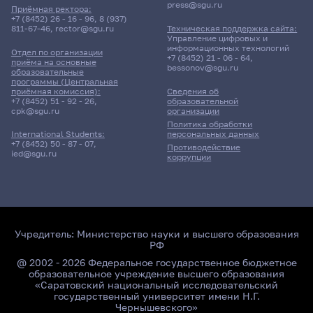
press@sgu.ru
Приёмная ректора:
+7 (8452) 26 - 16 - 96
,
8 (937)
811-67-46
,
rector@sgu.ru
Техническая поддержка сайта:
Управление цифровых и
информационных технологий
Отдел по организации
+7 (8452) 21 - 06 - 64
,
приёма на основные
bessonov@sgu.ru
образовательные
программы (Центральная
приёмная комиссия):
Сведения об
+7 (8452) 51 - 92 - 26
,
образовательной
cpk@sgu.ru
организации
Политика обработки
персональных данных
International Students:
+7 (8452) 50 - 87 - 07
,
Противодействие
ied@sgu.ru
коррупции
Учредитель:
Министерство науки и высшего образования
РФ
@ 2002 - 2026 Федеральное государственное бюджетное
образовательное учреждение высшего образования
«Саратовский национальный исследовательский
государственный университет имени Н.Г.
Чернышевского»