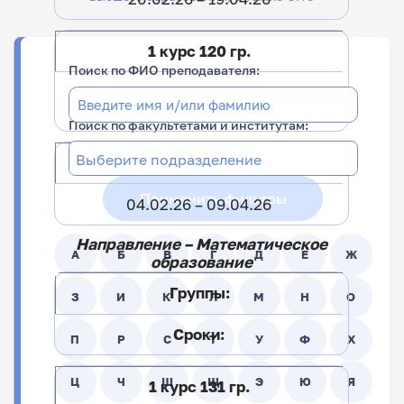
1 курс 120 гр.
Поиск по ФИО преподавателя:
04.02.26 – 29.03.26
27.04.26 – 15.06.26
Поиск по факультетами и институтам:
2 курс 220 гр.
Применить фильтры
04.02.26 – 09.04.26
Направление – Математическое
А
Б
В
Г
Д
Е
Ж
образование
Группы:
З
И
К
Л
М
Н
О
Сроки:
П
Р
С
Т
У
Ф
Х
Ц
Ч
Ш
Щ
Э
Ю
Я
1 курс 131 гр.