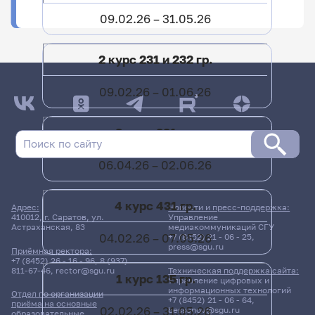
ФИО
Подразделение
09.02.26 – 31.05.26
2 курс 231 и 232 гр.
09.02.26 – 01.06.26
3 курс 331 гр.
06.04.26 – 02.06.26
4 курс 431 гр.
Адрес:
Новости и пресс-поддержка:
410012, г. Саратов, ул.
Управление
Астраханская, 83
медиакоммуникаций СГУ
04.02.26 – 07.05.26
+7 (8452) 21 - 06 - 25
,
press@sgu.ru
Приёмная ректора:
+7 (8452) 26 - 16 - 96
,
8 (937)
811-67-46
,
rector@sgu.ru
Техническая поддержка сайта:
1 курс 135 гр.
Управление цифровых и
информационных технологий
Отдел по организации
+7 (8452) 21 - 06 - 64
,
приёма на основные
02.02.26 – 31.05.26
bessonov@sgu.ru
образовательные