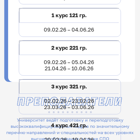
1 курс 121 гр.
09.02.26 – 04.06.26
2 курс 221 гр.
09.02.26 – 05.04.26
21.04.26 – 10.06.26
3 курс 321 гр.
ПРЕПОДАВАТЕЛИ
02.02.26 – 23.02.26
23.03.26 – 03.06.26
Университет ведёт подготовку и переподготовку
4 курс 421 гр.
высококвалифицированных кадров по значительному
перечню направлений и специальностей на всех уровнях
высшего образования, а также СПО
20.02.26 – 19.04.26