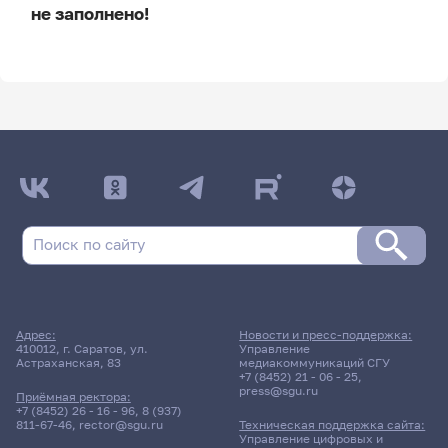
не заполнено!
ДАТА ПОСЛЕДНЕГО ОБНОВЛЕНИЯ:
НЕ ОБНОВЛЯЛОСЬ
Расписание сессии
Расписание сессии еще не заполнено!
Адрес:
Новости и пресс-поддержка:
410012, г. Саратов, ул.
Управление
Астраханская, 83
медиакоммуникаций СГУ
+7 (8452) 21 - 06 - 25
,
press@sgu.ru
Приёмная ректора:
+7 (8452) 26 - 16 - 96
,
8 (937)
811-67-46
,
rector@sgu.ru
Техническая поддержка сайта:
Управление цифровых и