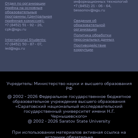
информационных технологий
Отдел по организации
+7 (8452) 21 - 06 - 64
,
приёма на основные
bessonov@sgu.ru
образовательные
программы (Центральная
приёмная комиссия):
Сведения об
+7 (8452) 51 - 92 - 26
,
образовательной
cpk@sgu.ru
организации
Политика обработки
персональных данных
International Students:
+7 (8452) 50 - 87 - 07
,
Противодействие
ied@sgu.ru
коррупции
Учредитель:
Министерство науки и высшего образования
РФ
@ 2002 - 2026 Федеральное государственное бюджетное
образовательное учреждение высшего образования
«Саратовский национальный исследовательский
государственный университет имени Н.Г.
Чернышевского»
@ 2002 - 2026 Saratov State University
При использовании материалов активная ссылка на
источник обязательна