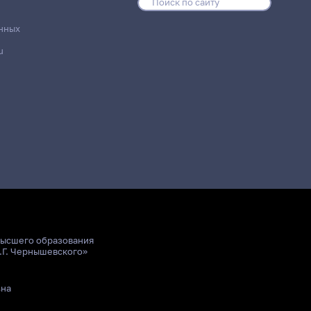
нных
u
высшего образования
.Г. Чернышевского»
ьна