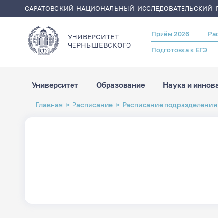
САРАТОВСКИЙ НАЦИОНАЛЬНЫЙ ИССЛЕДОВАТЕЛЬСКИЙ Г
Приём 2026
Ра
Header
УНИВЕРСИТЕТ
menu
ЧЕРНЫШЕВСКОГO
Подготовка к ЕГЭ
Университет
Образование
Наука и иннов
Перейти
Строка
Главная
Расписание
Расписание подразделения
к
навигации
основному
содержанию