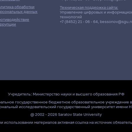
литика обработки
Техническая поддержка сайта:
рсональных данных
Управление цифровых и информацио
технологий
отиводействие
+7 (8452) 21 - 06 - 64
,
bessonov@sgu.r
ррупции
олнено!
Учредитель:
Министерство науки и высшего образования РФ
ральное государственное бюджетное образовательное учреждение 
ональный исследовательский государственный университет имени Н
@ 2002 - 2026 Saratov State University
и использовании материалов активная ссылка на источник обязател