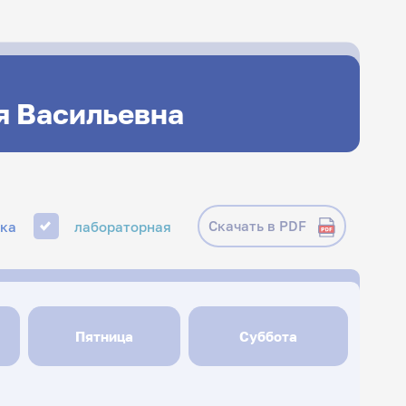
я Васильевна
Скачать в PDF
ика
лабораторная
Пятница
Суббота