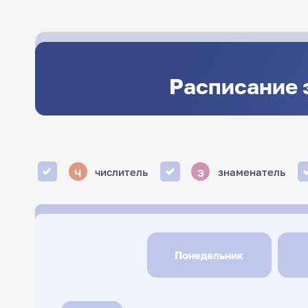
Расписание 
ч
з
числитель
знаменатель
Понедельник