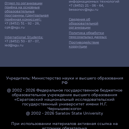
информационных технологий
Отдел по организации
+7 (8452) 21 - 06 - 64
,
приёма на основные
bessonov@sgu.ru
образовательные
программы (Центральная
приёмная комиссия):
Сведения об
+7 (8452) 51 - 92 - 26
,
образовательной
cpk@sgu.ru
организации
Политика обработки
персональных данных
International Students:
+7 (8452) 50 - 87 - 07
,
Противодействие
ied@sgu.ru
коррупции
Учредитель:
Министерство науки и высшего образования
РФ
@ 2002 - 2026 Федеральное государственное бюджетное
образовательное учреждение высшего образования
«Саратовский национальный исследовательский
государственный университет имени Н.Г.
Чернышевского»
@ 2002 - 2026 Saratov State University
При использовании материалов активная ссылка на
источник обязательна