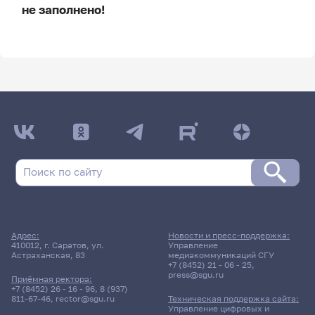
не заполнено!
ДАТА ПОСЛЕДНЕГО ОБНОВЛЕНИЯ:
НЕ ОБНОВЛЯЛОСЬ
Расписание сессии
Расписание сессии еще не заполнено!
Адрес:
Новости и пресс-поддержка:
410012, г. Саратов, ул.
Управление
Астраханская, 83
медиакоммуникаций СГУ
+7 (8452) 21 - 06 - 25
,
press@sgu.ru
Приёмная ректора:
+7 (8452) 26 - 16 - 96
,
8 (937)
811-67-46
,
rector@sgu.ru
Техническая поддержка сайта:
Управление цифровых и