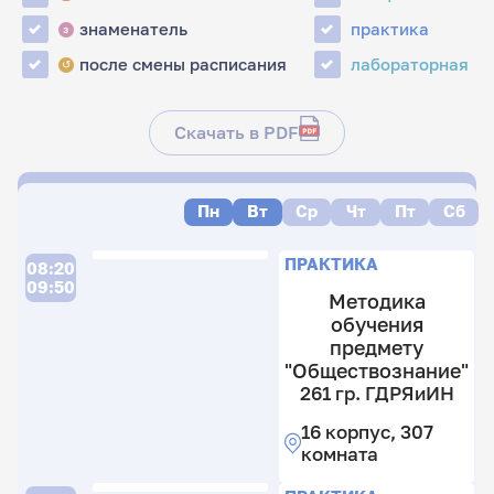
знаменатель
практика
з
после смены расписания
лабораторная
↺
Скачать в PDF
Пн
Вт
Ср
Чт
Пт
Сб
ПРАКТИКА
08:20
09:50
Методика
обучения
предмету
"Обществознание"
261 гр. ГДРЯиИН
16 корпус, 307
комната