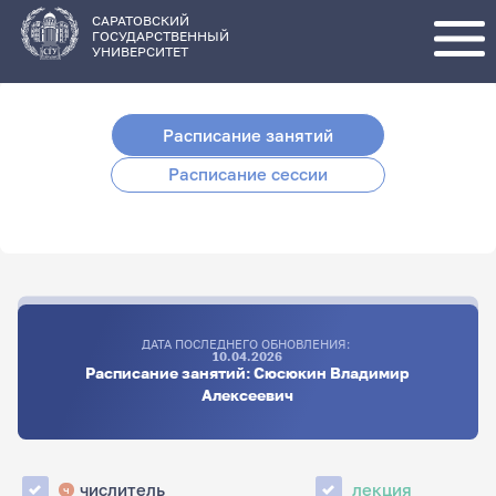
Перейти
к
основному
САРАТОВСКИЙ
содержанию
ГОСУДАРСТВЕННЫЙ
УНИВЕРСИТЕТ
Расписание занятий
Расписание сессии
ДАТА ПОСЛЕДНЕГО ОБНОВЛЕНИЯ:
10.04.2026
Расписание занятий: Сюсюкин Владимир
Алексеевич
числитель
лекция
ч