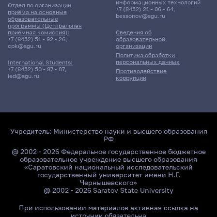
информационных технологий
Отдел по организации
Д/о
+7 (8452) 21 - 06 - 64
,
приёма на основные
bessonov@sgu.ru
образовательные
программы (Центральная
Место не назначено
приёмная комиссия):
Сведения об
+7 (8452) 51 - 92 - 26
,
образовательной
cpk@sgu.ru
организации
16 января 2026 г. 17:20
Политика обработки
персональных данных
International Students:
+7 (8452) 50 - 87 - 07
,
Противодействие
Лекция
ied@sgu.ru
коррупции
Спецсеминар
511гр., ИФиЖ
Д/о
Учредитель:
Министерство науки и высшего образования
Место не назначено
РФ
@ 2002 - 2026 Федеральное государственное бюджетное
19 января 2026 г. 15:35
образовательное учреждение высшего образования
«Саратовский национальный исследовательский
государственный университет имени Н.Г.
Лекция
Чернышевского»
Спецсеминар
@ 2002 - 2026 Saratov State University
521гр., ИФиЖ
При использовании материалов активная ссылка на
источник обязательна
Д/о