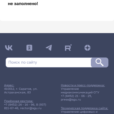
не заполнено!
ДАТА ПОСЛЕДНЕГО ОБНОВЛЕНИЯ:
НЕ ОБНОВЛЯЛОСЬ
Расписание сессии
Заочная форма обучения
Адрес:
Новости и пресс-поддержка:
16 января 2026 г. 15:35
410012, г. Саратов, ул.
Управление
Астраханская, 83
медиакоммуникаций СГУ
+7 (8452) 21 - 06 - 25
,
Лекция
press@sgu.ru
Приёмная ректора:
Спецсеминар
+7 (8452) 26 - 16 - 96
,
8 (937)
811-67-46
,
rector@sgu.ru
Техническая поддержка сайта:
Управление цифровых и
521гр., ИФиЖ