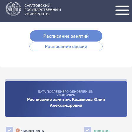
Перейти
к
основному
САРАТОВСКИЙ
содержанию
ГОСУДАРСТВЕННЫЙ
УНИВЕРСИТЕТ
Расписание занятий
Расписание сессии
ДАТА ПОСЛЕДНЕГО ОБНОВЛЕНИЯ:
28.01.2026
Расписание занятий: Кадыкова Юлия
Александровна
числитель
лекция
ч