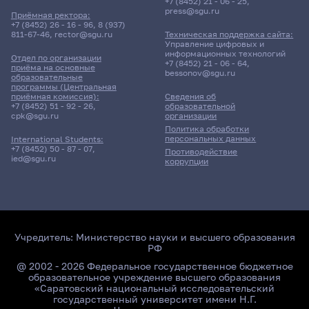
+7 (8452) 21 - 06 - 25
,
press@sgu.ru
Приёмная ректора:
+7 (8452) 26 - 16 - 96
,
8 (937)
811-67-46
,
rector@sgu.ru
Техническая поддержка сайта:
Управление цифровых и
информационных технологий
Отдел по организации
+7 (8452) 21 - 06 - 64
,
приёма на основные
bessonov@sgu.ru
образовательные
программы (Центральная
приёмная комиссия):
Сведения об
+7 (8452) 51 - 92 - 26
,
образовательной
cpk@sgu.ru
организации
Политика обработки
персональных данных
International Students:
+7 (8452) 50 - 87 - 07
,
Противодействие
ied@sgu.ru
коррупции
Учредитель:
Министерство науки и высшего образования
РФ
@ 2002 - 2026 Федеральное государственное бюджетное
образовательное учреждение высшего образования
«Саратовский национальный исследовательский
государственный университет имени Н.Г.