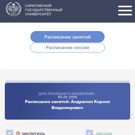
Перейти
к
основному
САРАТОВСКИЙ
содержанию
ГОСУДАРСТВЕННЫЙ
УНИВЕРСИТЕТ
Расписание занятий
Расписание сессии
ДАТА ПОСЛЕДНЕГО ОБНОВЛЕНИЯ:
05.02.2026
Расписание занятий: Андрюхин Кирилл
Владимирович
числитель
лекция
ч