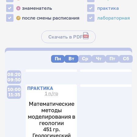
знаменатель
практика
з
после смены расписания
лабораторная
↺
Скачать в PDF
Пн
Вт
Ср
Чт
Пт
Сб
08:20
09:50
ПРАКТИКА
10:00
1 п/гр
11:35
Математические
методы
моделирования в
геологии
451 гр.
Геологический