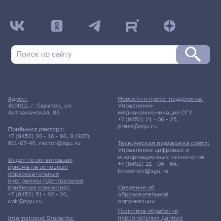
ДАТА ПОСЛЕДНЕГО ОБНОВЛЕНИЯ:
05.02.2026
Расписание сессии: Андрюхин Кирилл
Владимирович
Расписание сессии еще не заполнено!
Адрес:
Новости и пресс-поддержка:
410012, г. Саратов, ул.
Управление
Астраханская, 83
медиакоммуникаций СГУ
+7 (8452) 21 - 06 - 25
,
press@sgu.ru
Приёмная ректора:
+7 (8452) 26 - 16 - 96
,
8 (937)
811-67-46
,
rector@sgu.ru
Техническая поддержка сайта:
Управление цифровых и
информационных технологий
Отдел по организации
+7 (8452) 21 - 06 - 64
,
приёма на основные
bessonov@sgu.ru
образовательные
программы (Центральная
приёмная комиссия):
Сведения об
+7 (8452) 51 - 92 - 26
,
образовательной
cpk@sgu.ru
организации
Политика обработки
персональных данных
International Students: