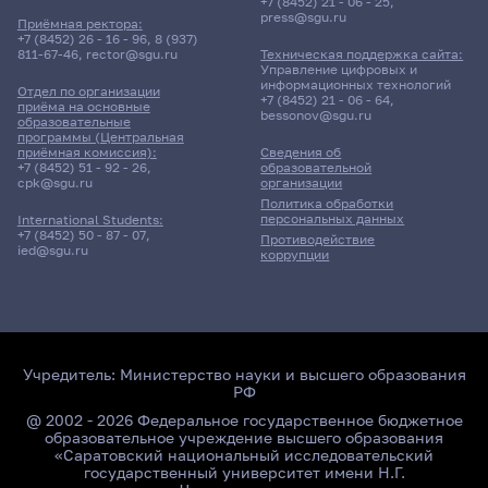
+7 (8452) 21 - 06 - 25
,
press@sgu.ru
Приёмная ректора:
+7 (8452) 26 - 16 - 96
,
8 (937)
811-67-46
,
rector@sgu.ru
Техническая поддержка сайта:
Управление цифровых и
информационных технологий
Отдел по организации
+7 (8452) 21 - 06 - 64
,
приёма на основные
bessonov@sgu.ru
образовательные
программы (Центральная
приёмная комиссия):
Сведения об
+7 (8452) 51 - 92 - 26
,
образовательной
cpk@sgu.ru
организации
Политика обработки
персональных данных
International Students:
+7 (8452) 50 - 87 - 07
,
Противодействие
ied@sgu.ru
коррупции
Учредитель:
Министерство науки и высшего образования
РФ
@ 2002 - 2026 Федеральное государственное бюджетное
образовательное учреждение высшего образования
«Саратовский национальный исследовательский
государственный университет имени Н.Г.