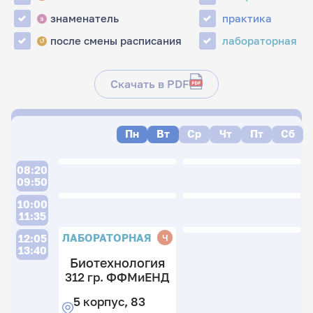
знаменатель
практика
з
после смены расписания
лабораторная
↺
Скачать в PDF
Пн
Вт
Ср
Чт
Пт
Сб
08:20
09:50
10:00
11:35
ЛАБОРАТОРНАЯ
Ч
12:05
13:40
Биотехнология
312 гр. ФФМиЕНД
5 корпус, 83