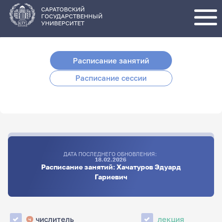
Перейти
к
основному
САРАТОВСКИЙ
содержанию
ГОСУДАРСТВЕННЫЙ
УНИВЕРСИТЕТ
Расписание занятий
Расписание сессии
ДАТА ПОСЛЕДНЕГО ОБНОВЛЕНИЯ:
18.02.2026
Расписание занятий: Хачатуров Эдуард
Гариевич
числитель
лекция
ч