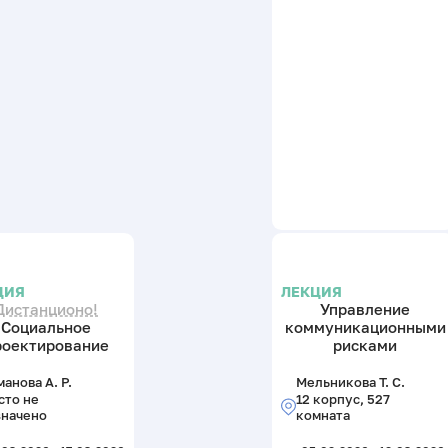
ЦИЯ
ЛЕКЦИЯ
Дистанционо!
Управление
Социальное
коммуникационными
роектирование
рисками
анова А. Р.
Мельникова Т. С.
сто не
12 корпус, 527
значено
комната