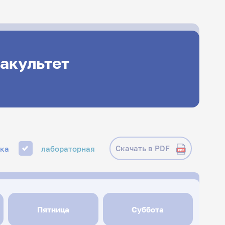
акультет
Скачать в PDF
ика
лабораторная
Пятница
Суббота