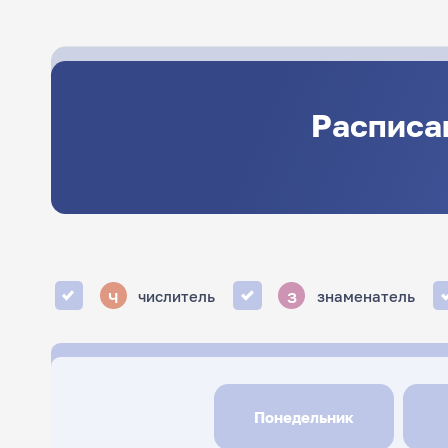
Расписа
ч
з
числитель
знаменатель
Понедельник