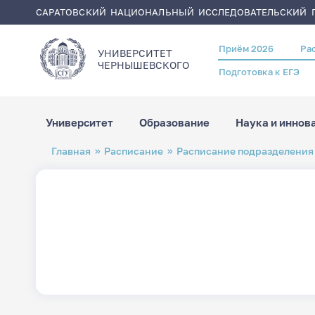
САРАТОВСКИЙ НАЦИОНАЛЬНЫЙ ИССЛЕДОВАТЕЛЬСКИЙ Г
Приём 2026
Ра
Header
УНИВЕРСИТЕТ
menu
ЧЕРНЫШЕВСКОГO
Подготовка к ЕГЭ
Университет
Образование
Наука и иннов
Перейти
Строка
Главная
Расписание
Расписание подразделения
к
навигации
основному
содержанию