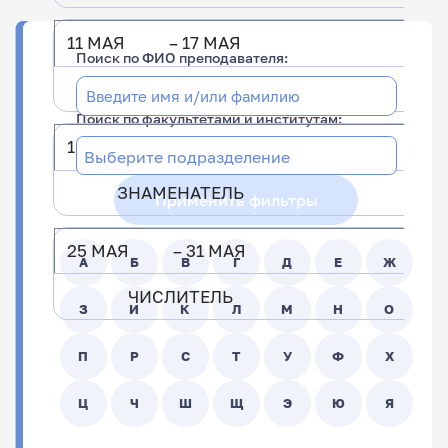
11 МАЯ – 17 МАЯ
Поиск по ФИО преподавателя:
ЧИСЛИТЕЛЬ
Поиск по факультетами и институтам:
18 МАЯ – 24 МАЯ
ЗНАМЕНАТЕЛЬ
Применить фильтры
25 МАЯ – 31 МАЯ
А
Б
В
Г
Д
Е
Ж
ЧИСЛИТЕЛЬ
З
И
К
Л
М
Н
О
П
Р
С
Т
У
Ф
Х
Ц
Ч
Ш
Щ
Э
Ю
Я