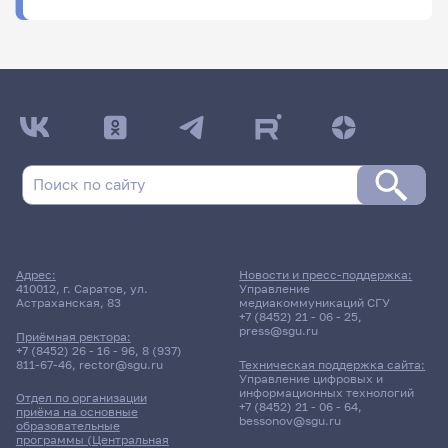
ФИО
Подразделение
Адрес:
Новости и пресс-поддержка:
410012, г. Саратов, ул.
Управление
Астраханская, 83
медиакоммуникаций СГУ
+7 (8452) 21 - 06 - 25
,
press@sgu.ru
Приёмная ректора:
+7 (8452) 26 - 16 - 96
,
8 (937)
811-67-46
,
rector@sgu.ru
Техническая поддержка сайта:
Управление цифровых и
информационных технологий
Отдел по организации
+7 (8452) 21 - 06 - 64
,
приёма на основные
bessonov@sgu.ru
образовательные
программы (Центральная