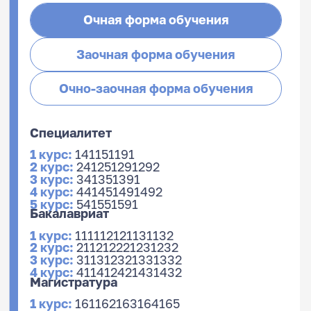
Очная форма обучения
Заочная форма обучения
Очно-заочная форма обучения
Специалитет
1 курс:
141
151
191
2 курс:
241
251
291
292
3 курс:
341
351
391
4 курс:
441
451
491
492
5 курс:
541
551
591
Бакалавриат
1 курс:
111
112
121
131
132
2 курс:
211
212
221
231
232
3 курс:
311
312
321
331
332
4 курс:
411
412
421
431
432
Магистратура
1 курс:
161
162
163
164
165