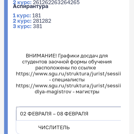
2 курс:
261
262
263
264
265
Аспирантура
1 курс:
181
2 курс:
281
282
3 курс:
381
1 курс:
113
141
2 курс:
213
1 курс:
111
151
171
ВНИМАНИЕ! Графики досдач для
3 курс:
313
341
2 курс:
211
251
271
студентов заочной формы обучения
4 курс:
413
441
3 курс:
311
351
371
расположены по ссылке
5 курс:
513
541
4 курс:
411
451
471
https://www.sgu.ru/struktura/jurist/sessii
6 курс:
613
641
5 курс:
511
551
571
- специалисты
https://www.sgu.ru/struktura/jurist/sessii-
1 курс:
161
162
163
164
165
166
1 курс:
170
dlya-magistrov - магистры
2 курс:
261
262
263
264
265
2 курс:
270
3 курс:
361
362
363
364
3 курс:
370
02 ФЕВРАЛЯ – 08 ФЕВРАЛЯ
ЧИСЛИТЕЛЬ