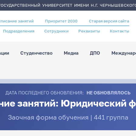
ОСУДАРСТВЕННЫЙ УНИВЕРСИТЕТ ИМЕНИ Н.Г. ЧЕРНЫШЕВСКОГ
списание занятий
Приоритет 2030
Старая версия сайта
Подразделения
Сотрудники
Реквизиты
Контакты
ации
Студенчество
Медиа
ДПО
Междунаро
ДАТА ПОСЛЕДНЕГО ОБНОВЛЕНИЯ:
НЕ ОБНОВЛЯЛОСЬ
ние занятий: Юридический ф
Заочная форма обучения | 441 группа