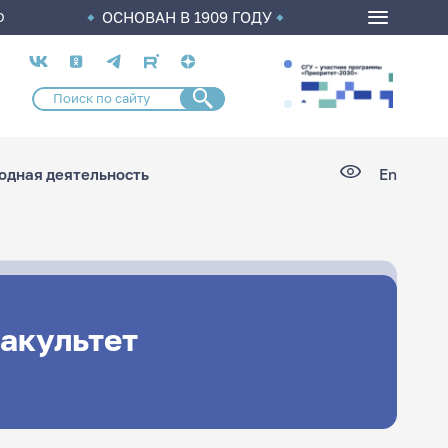
ОСНОВАН В 1909 ГОДУ
О
Социальные
сети
дная деятельность
En
акультет