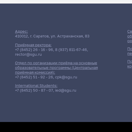
Адрес:
Св
410012, г. Саратов, ул. Астраханская, 83
об
ор
Приёмная ректора:
По
+7 (8452) 26 - 16 - 96
,
8 (937) 811-67-46
,
пе
rector@sgu.ru
Пр
Отдел по организации приёма на основные
ко
образовательные программы (Центральная
приёмная комиссия):
+7 (8452) 51 - 92 - 26
,
cpk@sgu.ru
International Students:
+7 (8452) 50 - 87 - 07
,
ied@sgu.ru