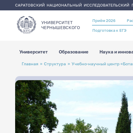
САРАТОВСКИЙ НАЦИОНАЛЬНЫЙ ИССЛЕДОВАТЕЛЬСКИЙ Г
Приём 2026
Ра
Header
УНИВЕРСИТЕТ
menu
ЧЕРНЫШЕВСКОГO
Подготовка к ЕГЭ
Университет
Образование
Наука и иннов
Перейти
Строка
Главная
Структура
Учебно-научный центр «Бота
к
навигации
основному
содержанию