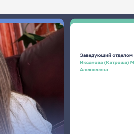
Заведующий отделом
Иксанова (Катроша) 
Алексеевна