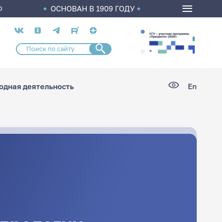
ОСНОВАН В 1909 ГОДУ
О
Социальные
сети
дная деятельность
En