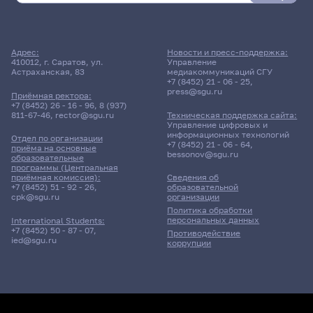
Адрес:
Новости и пресс-поддержка:
410012, г. Саратов, ул.
Управление
Астраханская, 83
медиакоммуникаций СГУ
+7 (8452) 21 - 06 - 25
,
press@sgu.ru
Приёмная ректора:
+7 (8452) 26 - 16 - 96
,
8 (937)
811-67-46
,
rector@sgu.ru
Техническая поддержка сайта:
Управление цифровых и
информационных технологий
Отдел по организации
+7 (8452) 21 - 06 - 64
,
приёма на основные
bessonov@sgu.ru
образовательные
программы (Центральная
приёмная комиссия):
Сведения об
+7 (8452) 51 - 92 - 26
,
образовательной
cpk@sgu.ru
организации
Политика обработки
персональных данных
International Students:
+7 (8452) 50 - 87 - 07
,
Противодействие
ied@sgu.ru
коррупции