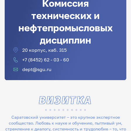
Комиссия
технических и
нефтепромысловых
дисциплин
20 корпус, каб. 315
+7 (8452) 62 - 03 - 60
dept@sgu.ru
ВИЗИТКА
Саратовский университет – это крупное экспертное
сообщество. Любовь к науке и обучению, пытливый ум,
стремление к диалогу, системность и трудолюбие – то, что