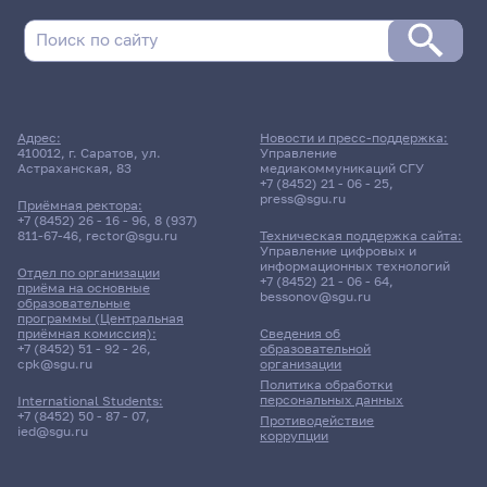
Адрес:
Новости и пресс-поддержка:
410012, г. Саратов, ул.
Управление
Астраханская, 83
медиакоммуникаций СГУ
+7 (8452) 21 - 06 - 25
,
press@sgu.ru
Приёмная ректора:
+7 (8452) 26 - 16 - 96
,
8 (937)
811-67-46
,
rector@sgu.ru
Техническая поддержка сайта:
Управление цифровых и
информационных технологий
Отдел по организации
+7 (8452) 21 - 06 - 64
,
приёма на основные
bessonov@sgu.ru
образовательные
программы (Центральная
приёмная комиссия):
Сведения об
+7 (8452) 51 - 92 - 26
,
образовательной
cpk@sgu.ru
организации
Политика обработки
персональных данных
International Students:
+7 (8452) 50 - 87 - 07
,
Противодействие
ied@sgu.ru
коррупции