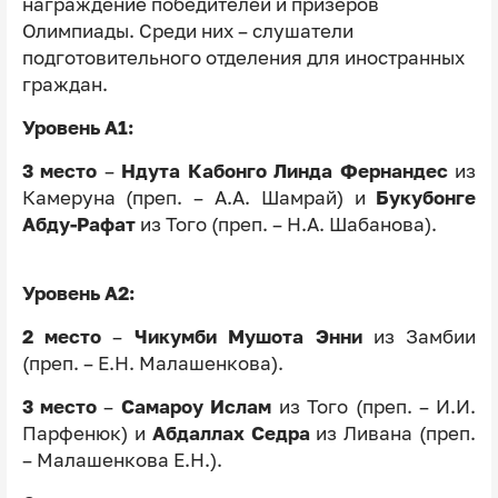
награждение победителей и призёров
Олимпиады. Среди них – слушатели
подготовительного отделения для иностранных
граждан.
Уровень А1:
3 место
–
Ндута Кабонго Линда Фернандес
из
Камеруна (преп. – А.А. Шамрай) и
Букубонге
Абду-Рафат
из Того (преп. – Н.А. Шабанова).
Уровень А2:
2 место
–
Чикумби Мушота Энни
из Замбии
(преп. – Е.Н. Малашенкова).
3 место
–
Самароу Ислам
из Того (преп. – И.И.
Парфенюк) и
Абдаллах Седра
из Ливана (преп.
– Малашенкова Е.Н.).