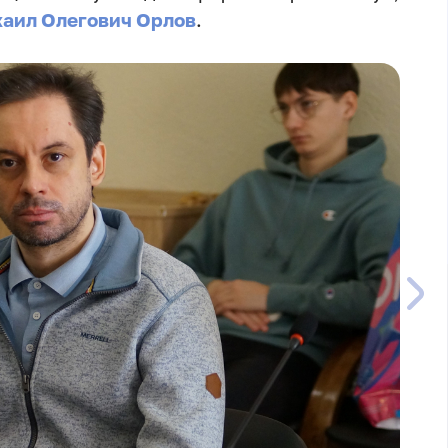
аил Олегович Орлов
.