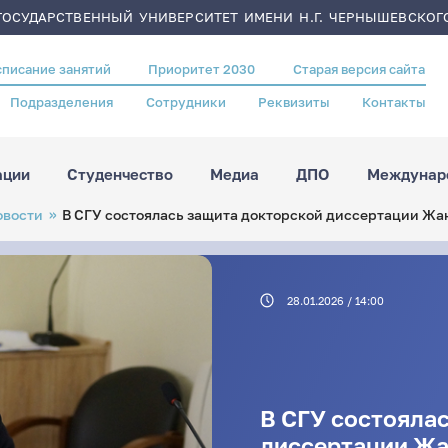
ОСУДАРСТВЕННЫЙ УНИВЕРСИТЕТ ИМЕНИ Н.Г. ЧЕРНЫШЕВСКОГ
списание занятий
Приоритет 2030
Старая версия сайта
Подразделения
Сотрудники
Реквизиты
Контакты
ации
Студенчество
Медиа
ДПО
Междунаро
овости
В СГУ состоялась защита докторской диссертации Ж
28.01.2026 / 14:00
В СГУ состояла
диссертации Ж