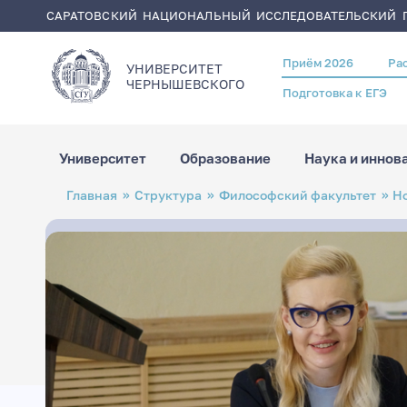
САРАТОВСКИЙ НАЦИОНАЛЬНЫЙ ИССЛЕДОВАТЕЛЬСКИЙ Г
Приём 2026
Ра
Header
УНИВЕРСИТЕТ
menu
ЧЕРНЫШЕВСКОГO
Подготовка к ЕГЭ
Университет
Образование
Наука и иннов
Перейти
Строка
Главная
Структура
Философский факультет
Н
к
навигации
основному
содержанию