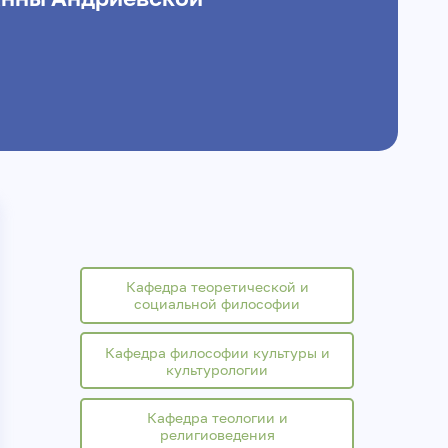
Кафедра теоретической и
социальной философии
Кафедра философии культуры и
культурологии
Кафедра теологии и
религиоведения