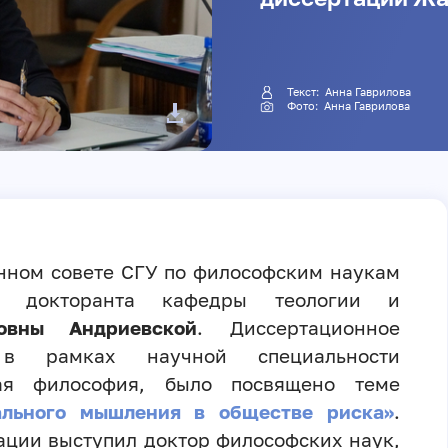
Текст:
Анна Гаврилова
Фото:
Анна Гаврилова
онном совете СГУ по философским наукам
ии докторанта кафедры теологии и
овны Андриевской
. Диссертационное
е в рамках научной специальности
кая философия, было посвящено теме
ального мышления в обществе риска»
.
ации выступил доктор философских наук,