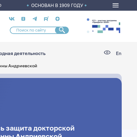
ОСНОВАН В 1909 ГОДУ
О
Социальные
сети
дная деятельность
En
анны Андриевской
сь защита докторской
анны Андриевской