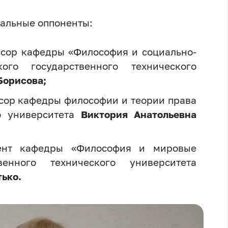
иальные оппоненты:
ссор кафедры «Философия и социально-
ого государственного технического
Борисова;
сор кафедры философии и теории права
го университета
Виктория Анатольевна
цент кафедры «Философия и мировые
венного технического университета
ько.