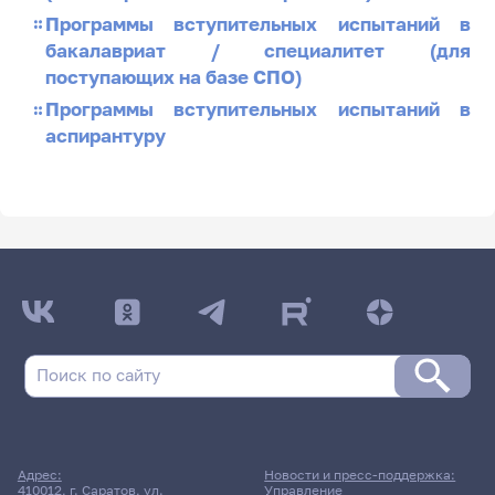
Программы вступительных испытаний в
бакалавриат / специалитет (для
поступающих на базе СПО)
Программы вступительных испытаний в
аспирантуру
Адрес:
Новости и пресс-поддержка:
410012, г. Саратов, ул.
Управление