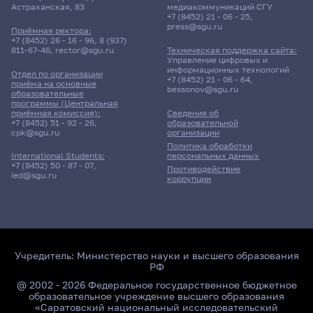
Астраханская, 83
медиакоммуникаций СГУ
+7 (8452) 21 - 06 - 25
,
press@sgu.ru
Приёмная ректора:
+7 (8452) 26 - 16 - 96
,
8 (937)
811-67-46
,
rector@sgu.ru
Техническая поддержка сайта:
Управление цифровых и
информационных технологий
Отдел по организации
+7 (8452) 21 - 06 - 64
,
приёма на основные
bessonov@sgu.ru
образовательные
программы (Центральная
приёмная комиссия):
Сведения об
+7 (8452) 51 - 92 - 26
,
образовательной
cpk@sgu.ru
организации
Политика обработки
персональных данных
International Students:
+7 (8452) 50 - 87 - 07
,
Противодействие
ied@sgu.ru
коррупции
Учредитель:
Министерство науки и высшего образования
РФ
@ 2002 - 2026 Федеральное государственное бюджетное
образовательное учреждение высшего образования
«Саратовский национальный исследовательский