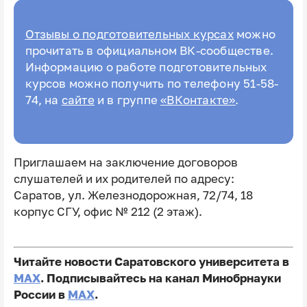
Отзывы о подготовительных курсах
можно
прочитать в официальном ВК-сообществе.
Информацию о работе подготовительных
курсов можно получить по телефону 51-58-
74, на
сайте
и в группе
«ВКонтакте»
.
Приглашаем на заключение договоров
слушателей и их родителей по адресу:
Саратов, ул. Железнодорожная, 72/74, 18
корпус СГУ, офис № 212 (2 этаж).
Читайте новости Саратовского университета в
MAX
. Подписывайтесь на канал Минобрнауки
России в
MAX
.