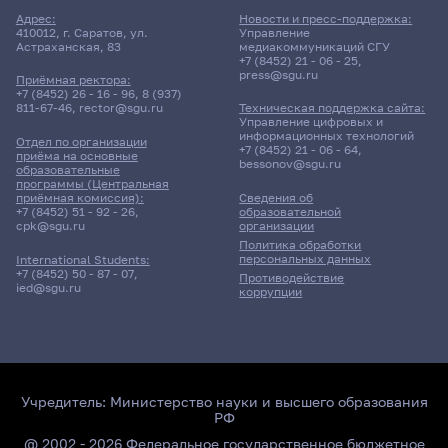
Адрес:
Новости и пресс-поддержка:
410012, г. Саратов, ул.
Управление
Астраханская, 83
медиакоммуникаций СГУ
+7 (8452) 21 - 06 - 25
,
press@sgu.ru
Приёмная ректора:
+7 (8452) 26 - 16 - 96
,
8 (937)
811-67-46
,
rector@sgu.ru
Техническая поддержка сайта:
Управление цифровых и
информационных технологий
Отдел по организации
+7 (8452) 21 - 06 - 64
,
приёма на основные
bessonov@sgu.ru
образовательные
программы (Центральная
приёмная комиссия):
Сведения об
+7 (8452) 51 - 92 - 26
,
образовательной
cpk@sgu.ru
организации
Политика обработки
персональных данных
International Students:
+7 (8452) 50 - 87 - 07
,
Противодействие
ied@sgu.ru
коррупции
Учредитель:
Министерство науки и высшего образования
РФ
@ 2002 - 2026 Федеральное государственное бюджетное