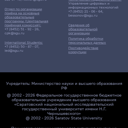
Управление цифровых и
информационных технологий
Отдел по организации
+7 (8452) 21 - 06 - 64
,
приёма на основные
bessonov@sgu.ru
образовательные
программы (Центральная
приёмная комиссия):
Сведения об
+7 (8452) 51 - 92 - 26
,
образовательной
cpk@sgu.ru
организации
Политика обработки
персональных данных
International Students:
+7 (8452) 50 - 87 - 07
,
Противодействие
ied@sgu.ru
коррупции
Учредитель:
Министерство науки и высшего образования
РФ
@ 2002 - 2026 Федеральное государственное бюджетное
образовательное учреждение высшего образования
«Саратовский национальный исследовательский
государственный университет имени Н.Г.
Чернышевского»
@ 2002 - 2026 Saratov State University