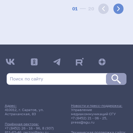
01
20
Адрес:
Новости и пресс-поддержка:
410012, г. Саратов, ул.
Управление
Астраханская, 83
медиакоммуникаций СГУ
+7 (8452) 21 - 06 - 25
,
press@sgu.ru
Приёмная ректора:
+7 (8452) 26 - 16 - 96
,
8 (937)
811-67-46
,
rector@sgu.ru
Техническая поддержка сайта: