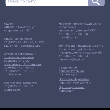
Адрес:
Новости и пресс-поддержка:
410012, г. Саратов, ул.
Управление
Астраханская, 83
медиакоммуникаций СГУ
+7 (8452) 21 - 06 - 25
,
press@sgu.ru
Приёмная ректора:
+7 (8452) 26 - 16 - 96
,
8 (937)
811-67-46
,
rector@sgu.ru
Техническая поддержка сайта:
Управление цифровых и
информационных технологий
Отдел по организации
+7 (8452) 21 - 06 - 64
,
приёма на основные
bessonov@sgu.ru
образовательные
программы (Центральная
приёмная комиссия):
Сведения об
+7 (8452) 51 - 92 - 26
,
образовательной
cpk@sgu.ru
организации
Политика обработки
персональных данных
International Students:
+7 (8452) 50 - 87 - 07
,
Противодействие
ied@sgu.ru
коррупции