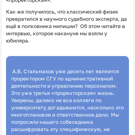
Как же получилось, что классический физик
превратился в научного судебного эксперта, да
ещё в полковника милиции? Об этом читайте в
интервью, которое накануне мы взяли у
юбиляра.
А.В. Стальмахов уже десять лет является
проректором СГУ по административной
деятельности и управлению персоналом.
Это уже третья «проректорская» жизнь.
Уверены, далеко не все коллеги по
университету догадываются, насколько это
многоплановое и ответственное дело. Мы
попросили нашего собеседника
расшифровать эту специфическую, не