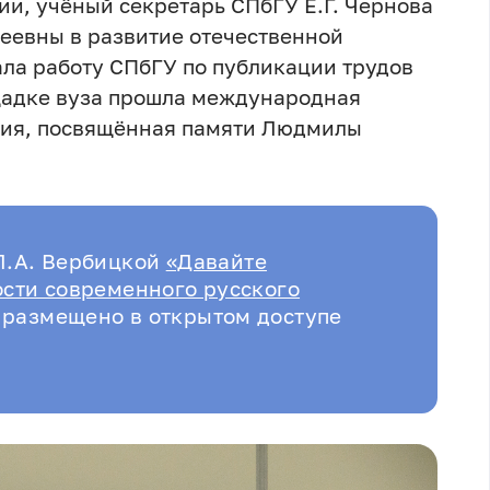
и, учёный секретарь СПбГУ Е.Г. Чернова
еевны в развитие отечественной
ла работу СПбГУ по публикации трудов
ощадке вуза прошла международная
ция, посвящённая памяти Людмилы
Л.А. Вербицкой
«Давайте
ости современного русского
размещено в открытом доступе