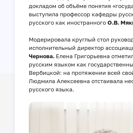
докладом об объёме понятия «госу
выступила профессор кафедры русс
русского как иностранного
О.В. Мяк
Модерировала круглый стол руковод
исполнительный директор ассоциац
Чернова.
Елена Григорьевна отметил
русским языком как государственны
Вербицкой: на протяжении всей сво
Людмила Алексеевна отстаивала нео
русского языка.