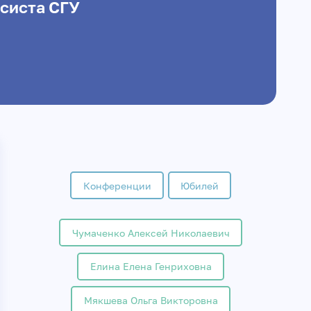
систа СГУ
Конференции
Юбилей
Чумаченко Алексей Николаевич
Елина Елена Генриховна
Мякшева Ольга Викторовна