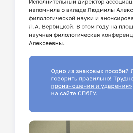
Исполнительный директор ассоциаци
напомнила о вкладе Людмилы Алекс
филологической науки и анонсирова
Л.А. Вербицкой. В этом году на пл
научная филологическая конферен
Алексеевны.
Одно из знаковых пособий 
говорить правильно! Трудн
произношения и ударения»
на сайте СПбГУ.