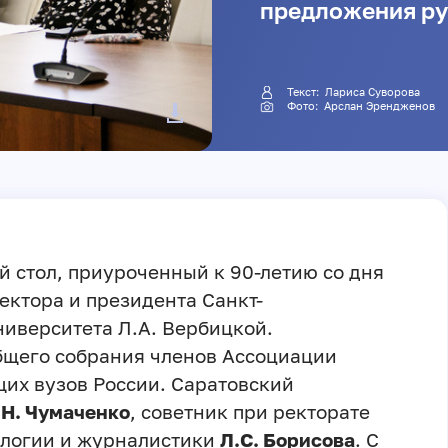
предложения ру
Текст:
Лариса Суворова
Фото: Арслан Эрендженов
й стол, приуроченный к 90-летию со дня
ктора и президента Санкт-
ниверситета Л.А. Вербицкой.
бщего собрания членов Ассоциации
их вузов России. Саратовский
.Н. Чумаченко
, советник при ректорате
ологии и журналистики
Л.С. Борисова
. С