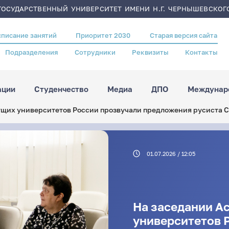
ОСУДАРСТВЕННЫЙ УНИВЕРСИТЕТ ИМЕНИ Н.Г. ЧЕРНЫШЕВСКОГ
списание занятий
Приоритет 2030
Старая версия сайта
Подразделения
Сотрудники
Реквизиты
Контакты
ации
Студенчество
Медиа
ДПО
Междунаро
щих университетов России прозвучали предложения русиста 
01.07.2026 / 12:05
На заседании А
университетов 