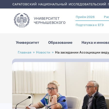
САРАТОВСКИЙ НАЦИОНАЛЬНЫЙ ИССЛЕДОВАТЕЛЬСКИЙ Г
Приём 2026
Ра
Header
УНИВЕРСИТЕТ
menu
ЧЕРНЫШЕВСКОГO
Подготовка к ЕГЭ
Университет
Образование
Наука и иннов
Перейти
Строка
Главная
Новости
На заседании Ассоциации веду
к
навигации
основному
содержанию