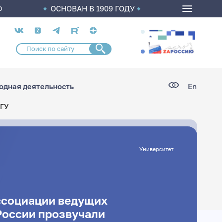
ОСНОВАН В 1909 ГОДУ
О
Социальные
сети
дная деятельность
En
СГУ
Университет
ссоциации ведущих
России прозвучали