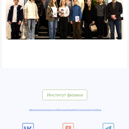
Институт физики
#Десятилетиенаукиитехнологий
#МолодыеУчёные
#РНФ_РоссийскийНаучныйФонд