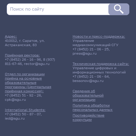
Адрес:
Новости и пресс-поддержка:
410012, г. Саратов, ул.
Управление
Астраханская, 83
медиакоммуникаций СГУ
+7 (8452) 21 - 06 - 25
,
press@sgu.ru
Приёмная ректора:
+7 (8452) 26 - 16 - 96
,
8 (937)
811-67-46
,
rector@sgu.ru
Техническая поддержка сайта:
Управление цифровых и
информационных технологий
Отдел по организации
+7 (8452) 21 - 06 - 64
,
приёма на основные
bessonov@sgu.ru
образовательные
программы (Центральная
приёмная комиссия):
Сведения об
+7 (8452) 51 - 92 - 26
,
образовательной
cpk@sgu.ru
организации
Политика обработки
персональных данных
International Students:
+7 (8452) 50 - 87 - 07
,
Противодействие
ied@sgu.ru
коррупции