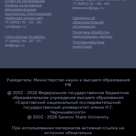
Отдел по организации
+7 (8452) 21 - 06 - 64
,
приёма на основные
bessonov@sgu.ru
образовательные
программы (Центральная
приёмная комиссия):
Сведения об
+7 (8452) 51 - 92 - 26
,
образовательной
cpk@sgu.ru
организации
Политика обработки
персональных данных
International Students:
+7 (8452) 50 - 87 - 07
,
Противодействие
ied@sgu.ru
коррупции
Учредитель:
Министерство науки и высшего образования
РФ
@ 2002 - 2026 Федеральное государственное бюджетное
образовательное учреждение высшего образования
«Саратовский национальный исследовательский
государственный университет имени Н.Г.
Чернышевского»
@ 2002 - 2026 Saratov State University
При использовании материалов активная ссылка на
источник обязательна