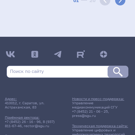
01
20
Адрес:
Новости и пресс-поддержка:
410012, г. Саратов, ул.
Управление
Астраханская, 83
медиакоммуникаций СГУ
+7 (8452) 21 - 06 - 25
,
press@sgu.ru
Приёмная ректора:
+7 (8452) 26 - 16 - 96
,
8 (937)
811-67-46
,
rector@sgu.ru
Техническая поддержка сайта:
Управление цифровых и
информационных технологий