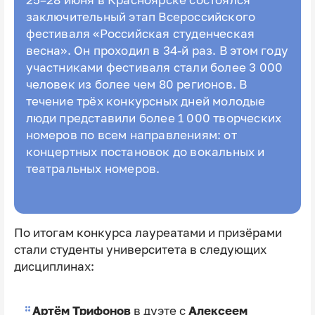
25–28 июня в Красноярске состоялся
заключительный этап Всероссийского
фестиваля «Российская студенческая
весна». Он проходил в 34-й раз. В этом году
участниками фестиваля стали более 3 000
человек из более чем 80 регионов. В
течение трёх конкурсных дней молодые
люди представили более 1 000 творческих
номеров по всем направлениям: от
концертных постановок до вокальных и
театральных номеров.
По итогам конкурса лауреатами и призёрами
стали студенты университета в следующих
дисциплинах:
Артём Трифонов
в дуэте с
Алексеем