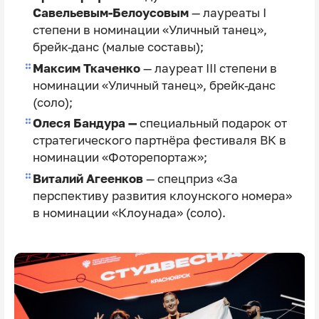
Савельевым-Белоусовым
— лауреаты I
степени в номинации «Уличный танец»,
брейк-данс (малые составы);
Максим Ткаченко
— лауреат III степени в
номинации «Уличный танец», брейк-данс
(соло);
Олеся Бандура —
специальный подарок от
стратегического партнёра фестиваля ВК в
номинации «Фоторепортаж»;
Виталий Агеенков
— спецприз «За
перспективу развития клоунского номера»
в номинации «Клоунада» (соло).