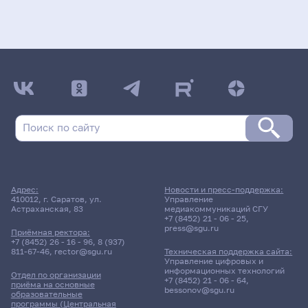
Адрес:
Новости и пресс-поддержка:
410012, г. Саратов, ул.
Управление
Астраханская, 83
медиакоммуникаций СГУ
+7 (8452) 21 - 06 - 25
,
press@sgu.ru
Приёмная ректора:
+7 (8452) 26 - 16 - 96
,
8 (937)
811-67-46
,
rector@sgu.ru
Техническая поддержка сайта:
Управление цифровых и
информационных технологий
Отдел по организации
+7 (8452) 21 - 06 - 64
,
приёма на основные
bessonov@sgu.ru
образовательные
программы (Центральная