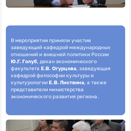
В мероприятии приняли участие
заведующий кафедрой международных
отношений и внешней политики России
Ю.Г. Голуб
, декан экономического
факультета
Е.В. Огурцова
, заведующая
кафедрой философии культуры и
культурологии
Е.В. Листвина
, а также
представители министерства
экономического развития региона.