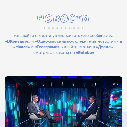
НОВОСТИ
Узнавайте о жизни университетского сообщества
«ВКонтакте»
и
«Одноклассниках»
, следите за новостями в
«Максе»
и
«Телеграме»
, читайте статьи в
«Дзене»
,
смотрите сюжеты на
«Rutube»