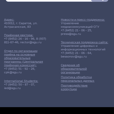
Адрес:
Новости и пресс-поддержка:
410012, г. Саратов, ул.
Управление
Астраханская, 83
медиакоммуникаций СГУ
+7 (8452) 21 - 06 - 25
,
press@sgu.ru
Приёмная ректора:
+7 (8452) 26 - 16 - 96
,
8 (937)
811-67-46
,
rector@sgu.ru
Техническая поддержка сайта:
Управление цифровых и
информационных технологий
Отдел по организации
+7 (8452) 21 - 06 - 64
,
приёма на основные
bessonov@sgu.ru
образовательные
программы (Центральная
приёмная комиссия):
Сведения об
+7 (8452) 51 - 92 - 26
,
образовательной
cpk@sgu.ru
организации
Политика обработки
персональных данных
International Students:
+7 (8452) 50 - 87 - 07
,
Противодействие
ied@sgu.ru
коррупции