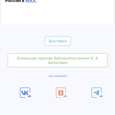
России в
MAX
.
Выставки
Зональная научная библиотека имени В. А.
Артисевич
#ИсторияСГУ
#ЛюдиСГУ