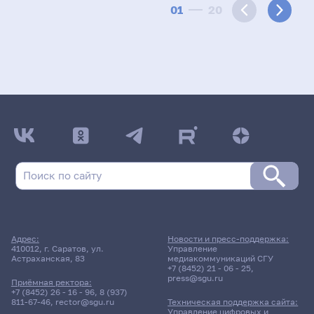
01
20
Адрес:
Новости и пресс-поддержка:
410012, г. Саратов, ул.
Управление
Астраханская, 83
медиакоммуникаций СГУ
+7 (8452) 21 - 06 - 25
,
press@sgu.ru
Приёмная ректора:
+7 (8452) 26 - 16 - 96
,
8 (937)
811-67-46
,
rector@sgu.ru
Техническая поддержка сайта:
Управление цифровых и