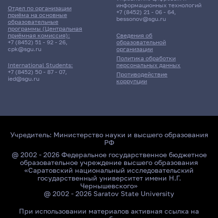
информационных технологий
Отдел по организации
+7 (8452) 21 - 06 - 64
,
приёма на основные
bessonov@sgu.ru
образовательные
программы (Центральная
приёмная комиссия):
Сведения об
+7 (8452) 51 - 92 - 26
,
образовательной
cpk@sgu.ru
организации
Политика обработки
персональных данных
International Students:
+7 (8452) 50 - 87 - 07
,
Противодействие
ied@sgu.ru
коррупции
Учредитель:
Министерство науки и высшего образования
РФ
@ 2002 - 2026 Федеральное государственное бюджетное
образовательное учреждение высшего образования
«Саратовский национальный исследовательский
государственный университет имени Н.Г.
Чернышевского»
@ 2002 - 2026 Saratov State University
При использовании материалов активная ссылка на