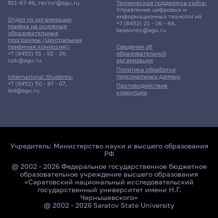
811-67-46
,
rector@sgu.ru
Техническая поддержка сайта:
Управление цифровых и
информационных технологий
Отдел по организации
+7 (8452) 21 - 06 - 64
,
приёма на основные
bessonov@sgu.ru
образовательные
программы (Центральная
приёмная комиссия):
Сведения об
+7 (8452) 51 - 92 - 26
,
образовательной
cpk@sgu.ru
организации
Политика обработки
персональных данных
International Students:
+7 (8452) 50 - 87 - 07
,
Противодействие
ied@sgu.ru
коррупции
Учредитель:
Министерство науки и высшего образования
РФ
@ 2002 - 2026 Федеральное государственное бюджетное
образовательное учреждение высшего образования
«Саратовский национальный исследовательский
государственный университет имени Н.Г.
Чернышевского»
@ 2002 - 2026 Saratov State University