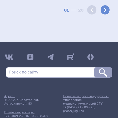
01
20
Адрес:
Новости и пресс-поддержка:
410012, г. Саратов, ул.
Управление
Астраханская, 83
медиакоммуникаций СГУ
+7 (8452) 21 - 06 - 25
,
press@sgu.ru
Приёмная ректора:
+7 (8452) 26 - 16 - 96
,
8 (937)