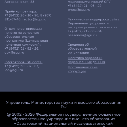
Астраханская, 83
медиакоммуникаций СГУ
+7 (8452) 21 - 06 - 25
,
press@sgu.ru
Приёмная ректора:
+7 (8452) 26 - 16 - 96
,
8 (937)
811-67-46
,
rector@sgu.ru
Техническая поддержка сайта:
Управление цифровых и
информационных технологий
Отдел по организации
+7 (8452) 21 - 06 - 64
,
приёма на основные
bessonov@sgu.ru
образовательные
программы (Центральная
приёмная комиссия):
Сведения об
+7 (8452) 51 - 92 - 26
,
образовательной
cpk@sgu.ru
организации
Политика обработки
персональных данных
International Students:
+7 (8452) 50 - 87 - 07
,
Противодействие
ied@sgu.ru
коррупции
Учредитель:
Министерство науки и высшего образования
РФ
@ 2002 - 2026 Федеральное государственное бюджетное
образовательное учреждение высшего образования
«Саратовский национальный исследовательский