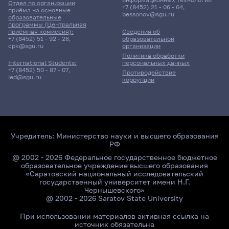
Отдел по организации
+7 (8452) 21 - 06 - 64
,
приёма на основные
bessonov@sgu.ru
образовательные
программы (Центральная
приёмная комиссия):
Сведения об
+7 (8452) 51 - 92 - 26
,
образовательной
cpk@sgu.ru
организации
Политика обработки
персональных данных
International Students:
+7 (8452) 50 - 87 - 07
,
Противодействие
ied@sgu.ru
коррупции
Учредитель:
Министерство науки и высшего образования
РФ
@ 2002 - 2026 Федеральное государственное бюджетное
образовательное учреждение высшего образования
«Саратовский национальный исследовательский
государственный университет имени Н.Г.
Чернышевского»
@ 2002 - 2026 Saratov State University
При использовании материалов активная ссылка на
источник обязательна