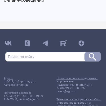
онлайн-совещании
Адрес:
Новости и пресс-поддержка:
410012, г. Саратов, ул.
Управление
Астраханская, 83
медиакоммуникаций СГУ
+7 (8452) 21 - 06 - 25
,
press@sgu.ru
Приёмная ректора:
+7 (8452) 26 - 16 - 96
,
8 (937)
811-67-46
,
rector@sgu.ru
Техническая поддержка сайта:
Управление цифровых и
информационных технологий