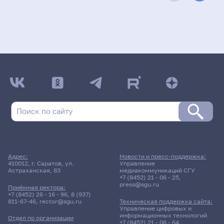
Адрес:
Новости и пресс-поддержка:
410012, г. Саратов, ул.
Управление
Астраханская, 83
медиакоммуникаций СГУ
+7 (8452) 21 - 06 - 25
,
press@sgu.ru
Приёмная ректора:
+7 (8452) 26 - 16 - 96
,
8 (937)
811-67-46
,
rector@sgu.ru
Техническая поддержка сайта:
Управление цифровых и
информационных технологий
Отдел по организации
+7 (8452) 21 - 06 - 64
,