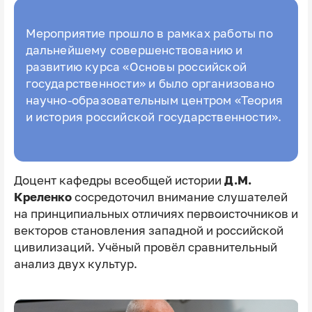
Мероприятие прошло в рамках работы по
дальнейшему совершенствованию и
развитию курса «Основы российской
государственности» и было организовано
научно-образовательным центром «Теория
и история российской государственности».
Доцент кафедры всеобщей истории
Д.М.
Креленко
сосредоточил внимание слушателей
на принципиальных отличиях первоисточников и
векторов становления западной и российской
цивилизаций. Учёный провёл сравнительный
анализ двух культур.