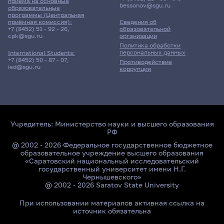
приёма на основные
bessonov@sgu.ru
образовательные
программы (Центральная
приёмная комиссия):
Сведения об
+7 (8452) 51 - 92 - 26
,
образовательной
cpk@sgu.ru
организации
Политика обработки
персональных данных
International Students:
+7 (8452) 50 - 87 - 07
,
Противодействие
ied@sgu.ru
коррупции
Учредитель:
Министерство науки и высшего образования
РФ
@ 2002 - 2026 Федеральное государственное бюджетное
образовательное учреждение высшего образования
«Саратовский национальный исследовательский
государственный университет имени Н.Г.
Чернышевского»
@ 2002 - 2026 Saratov State University
При использовании материалов активная ссылка на
источник обязательна