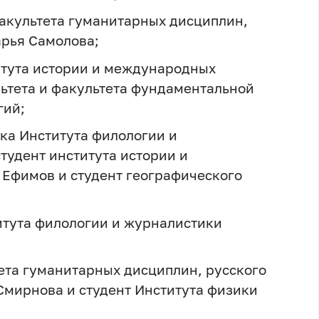
факультета гуманитарных дисциплин,
рья Самолова
;
итута истории и международных
ьтета и факультета фундаментальной
гий;
тка Института филологии и
студент института истории и
 Ефимов
и студент географического
итута филологии и журналистики
тета гуманитарных дисциплин, русского
Смирнова
и студент Института физики