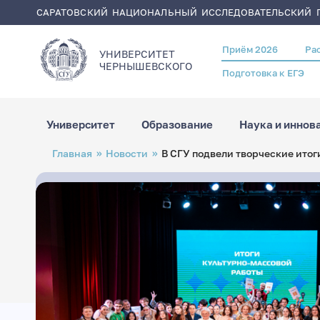
САРАТОВСКИЙ НАЦИОНАЛЬНЫЙ ИССЛЕДОВАТЕЛЬСКИЙ Г
Приём 2026
Ра
Header
УНИВЕРСИТЕТ
menu
ЧЕРНЫШЕВСКОГO
Подготовка к ЕГЭ
Университет
Образование
Наука и иннов
Перейти
Строка
Главная
Новости
В СГУ подвели творческие итог
к
навигации
основному
содержанию