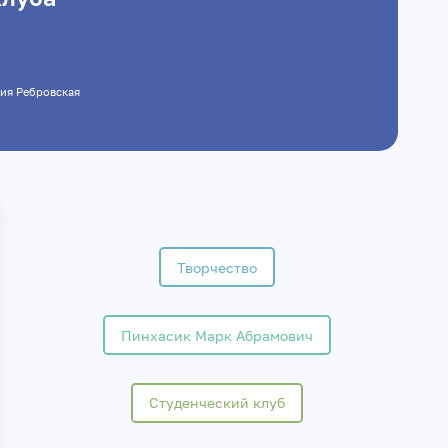
сия Ребровская
Творчество
Пинхасик Марк Абрамович
Студенческий клуб