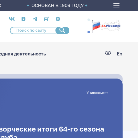
ОСНОВАН В 1909 ГОДУ
О
Социальные
сети
дная деятельность
En
Университет
ворческие итоги 64-го сезона
клуба