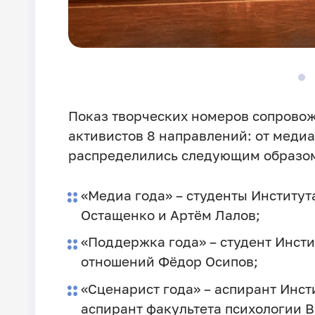
Показ творческих номеров сопрово
активистов 8 направлений: от медиа
распределились следующим образо
«Медиа года» – студенты Институ
Остащенко
и
Артём Лалов
;
«Поддержка года» – студент Инст
отношений
Фёдор Осипов
;
«Сценарист года» – аспирант Инс
аспирант факультета психологии
В