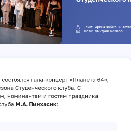
Текст:
Арина Шейко
,
Анаста
Фото:
Дмитрий Ковшов
У состоялся гала-концерт «Планета 64»,
зона Студенческого клуба. С
м, номинантам и гостям праздника
клуба
М.А. Пинхасик
: