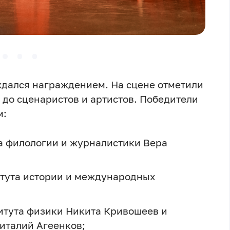
ждался награждением. На сцене отметили
 до сценаристов и артистов. Победители
м:
та филологии и журналистики
Вера
итута истории и международных
титута физики
Никита Кривошеев
и
италий Агеенков
;