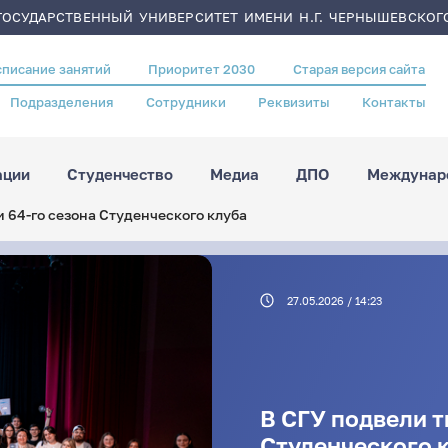
ОСУДАРСТВЕННЫЙ УНИВЕРСИТЕТ ИМЕНИ Н.Г. ЧЕРНЫШЕВСКОГ
списание занятий
Приоритет 2030
Старая версия сайта
Подразделения
Сотрудники
Реквизиты
Контакты
ации
Студенчество
Медиа
ДПО
Междунаро
и 64-го сезона Студенческого клуба
27.05.2026 / 14:23
В СГУ подвели т
Студенческого 