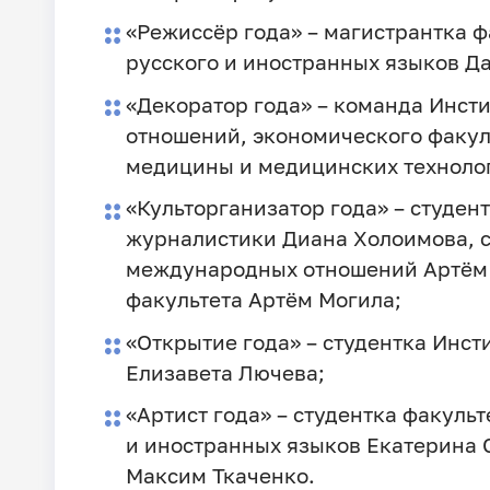
«Режиссёр года» – магистрантка 
русского и иностранных языков
Да
«Декоратор года» – команда Инст
отношений, экономического факул
медицины и медицинских техноло
«Культорганизатор года» – студен
журналистики
Диана Холоимова
, 
международных отношений
Артём
факультета
Артём Могила
;
«Открытие года» – студентка Инст
Елизавета Лючева
;
«Артист года» – студентка факуль
и иностранных языков
Екатерина 
Максим Ткаченко
.