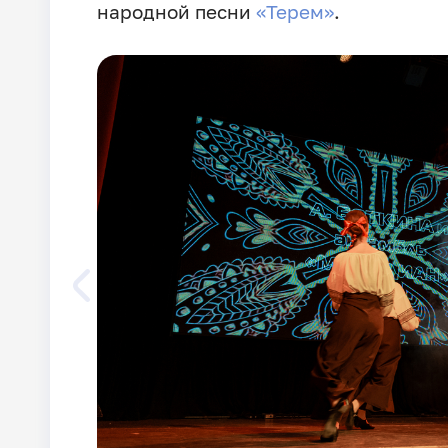
народной песни
«Терем»
.