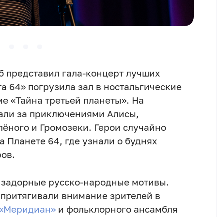
б представил гала-концерт лучших
а 64» погрузила зал в ностальгические
е «Тайна третьей планеты». На
али за приключениями Алисы,
лёного и Громозеки. Герои случайно
 Планете 64, где узнали о буднях
ов.
 задорные русско-народные мотивы.
 притягивали внимание зрителей в
«Меридиан»
и фольклорного ансамбля