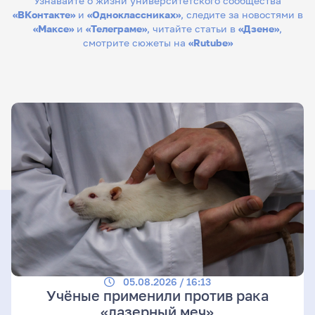
Узнавайте о жизни университетского сообщества
«ВКонтакте»
и
«Одноклассниках»
, следите за новостями в
«Максе»
и
«Телеграме»
, читайте статьи в
«Дзене»
,
смотрите сюжеты на
«Rutube»
05.08.2026 / 16:13
Учёные применили против рака
«лазерный меч»