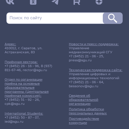
Адрес:
Новости и пресс-поддержка:
410012, г. Саратов, ул.
Управление
Астраханская, 83
медиакоммуникаций СГУ
+7 (8452) 21 - 06 - 25
,
press@sgu.ru
Приёмная ректора:
+7 (8452) 26 - 16 - 96
,
8 (937)
811-67-46
,
rector@sgu.ru
Техническая поддержка сайта:
Управление цифровых и
информационных технологий
Отдел по организации
+7 (8452) 21 - 06 - 64
,
приёма на основные
bessonov@sgu.ru
образовательные
программы (Центральная
приёмная комиссия):
Сведения об
+7 (8452) 51 - 92 - 26
,
образовательной
cpk@sgu.ru
организации
Политика обработки
персональных данных
International Students:
+7 (8452) 50 - 87 - 07
,
Противодействие
ied@sgu.ru
коррупции