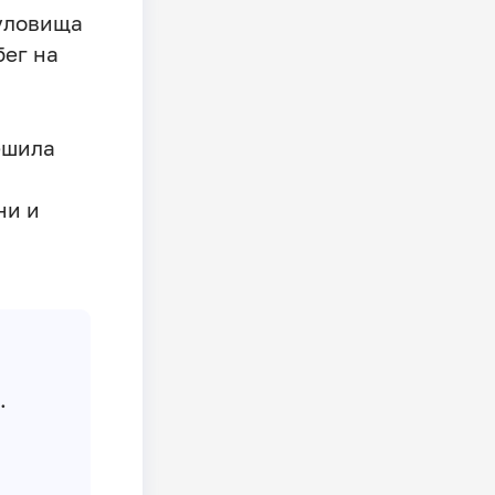
уловища
бег на
ешила
ни и
.