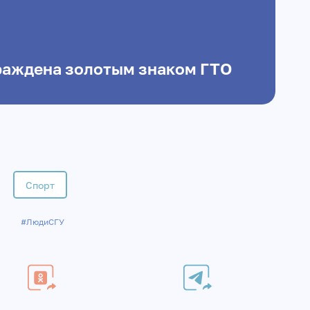
раждена золотым знаком ГТО
Спорт
#ЛюдиСГУ