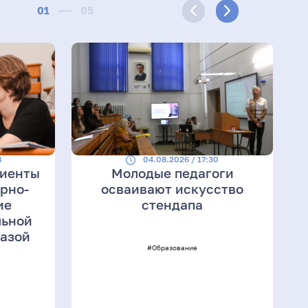
01
05
8
04.08.2026 / 17:30
риенты
Молодые педагоги
рно-
осваивают искусство
ие
стендапа
льной
базой
#Образование