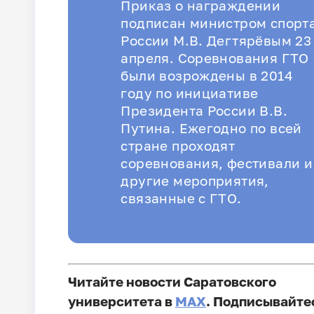
Приказ о награждении
подписан министром спорт
России М.В. Дегтярёвым 23
апреля. Соревнования ГТО
были возрождены в 2014
году по инициативе
Президента России В.В.
Путина. Ежегодно по всей
стране проходят
соревнования, фестивали и
другие мероприятия,
связанные с ГТО.
Читайте новости Саратовского
университета в
MAX
. Подписывайте