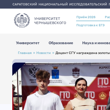
САРАТОВСКИЙ НАЦИОНАЛЬНЫЙ ИССЛЕДОВАТЕЛЬСКИЙ Г
Приём 2026
Ра
Header
УНИВЕРСИТЕТ
menu
ЧЕРНЫШЕВСКОГO
Подготовка к ЕГЭ
Университет
Образование
Наука и иннов
Перейти
Строка
Главная
Новости
Доцент СГУ награждена золоты
к
навигации
основному
содержанию