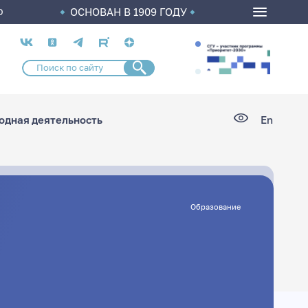
ОСНОВАН В 1909 ГОДУ
О
Социальные
сети
дная деятельность
En
Образование