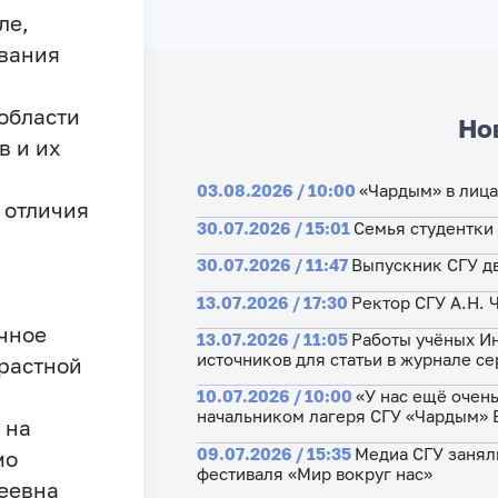
ле,
ования
области
Но
в и их
03.08.2026 / 10:00
«Чардым» в лица
 отличия
30.07.2026 / 15:01
Семья студентки
30.07.2026 / 11:47
Выпускник СГУ дв
13.07.2026 / 17:30
Ректор СГУ А.Н.
чное
13.07.2026 / 11:05
Работы учёных Ин
источников для статьи в журнале се
растной
а
10.07.2026 / 10:00
«У нас ещё очен
начальником лагеря СГУ «Чардым» 
 на
09.07.2026 / 15:35
Медиа СГУ занял
мо
фестиваля «Мир вокруг нас»
еевна