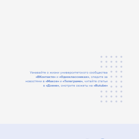
Узнавайте о жизни университетского сообщества
«ВКонтакте»
и
«Одноклассниках»
, следите за
новостями в
«Максе»
и
«Телеграме»
, читайте статьи
в
«Дзене»
, смотрите сюжеты на
«Rutube»