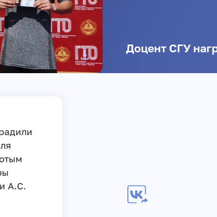
Доцент СГУ наг
градили
аля
лотым
ры
и А.С.