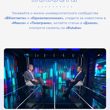
Узнавайте о жизни университетского сообщества
«ВКонтакте»
и
«Одноклассниках»
, следите за новостями в
«Максе»
и
«Телеграме»
, читайте статьи в
«Дзене»
,
смотрите сюжеты на
«Rutube»