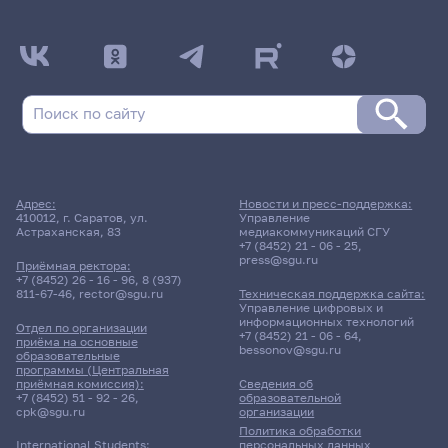
Адрес:
Новости и пресс-поддержка:
410012, г. Саратов, ул.
Управление
Астраханская, 83
медиакоммуникаций СГУ
+7 (8452) 21 - 06 - 25
,
press@sgu.ru
Приёмная ректора:
+7 (8452) 26 - 16 - 96
,
8 (937)
811-67-46
,
rector@sgu.ru
Техническая поддержка сайта:
Управление цифровых и
информационных технологий
Отдел по организации
+7 (8452) 21 - 06 - 64
,
приёма на основные
bessonov@sgu.ru
образовательные
программы (Центральная
приёмная комиссия):
Сведения об
+7 (8452) 51 - 92 - 26
,
образовательной
cpk@sgu.ru
организации
Политика обработки
персональных данных
International Students: