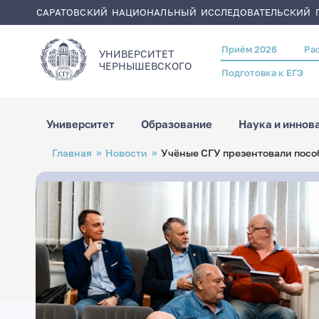
САРАТОВСКИЙ НАЦИОНАЛЬНЫЙ ИССЛЕДОВАТЕЛЬСКИЙ Г
Приём 2026
Ра
Header
УНИВЕРСИТЕТ
menu
ЧЕРНЫШЕВСКОГO
Подготовка к ЕГЭ
Университет
Образование
Наука и иннов
Перейти
Строка
Главная
Новости
Учёные СГУ презентовали посо
к
навигации
основному
содержанию