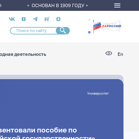
ОСНОВАН В 1909 ГОДУ
О
Социальные
сети
дная деятельность
En
Университет
зентовали пособие по
йской государственности»