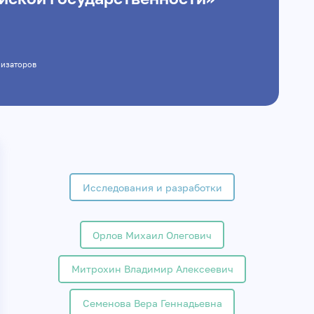
ганизаторов
Исследования и разработки
Орлов Михаил Олегович
Митрохин Владимир Алексеевич
Семенова Вера Геннадьевна