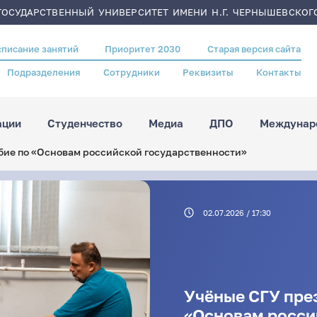
ОСУДАРСТВЕННЫЙ УНИВЕРСИТЕТ ИМЕНИ Н.Г. ЧЕРНЫШЕВСКОГ
списание занятий
Приоритет 2030
Старая версия сайта
Подразделения
Сотрудники
Реквизиты
Контакты
ации
Студенчество
Медиа
ДПО
Междунаро
бие по «Основам российской государственности»
02.07.2026 / 17:30
Учёные СГУ пре
«Основам росси