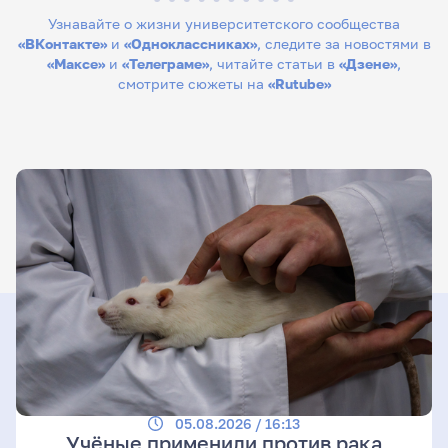
Узнавайте о жизни университетского сообщества
«ВКонтакте»
и
«Одноклассниках»
, следите за новостями в
«Максе»
и
«Телеграме»
, читайте статьи в
«Дзене»
,
смотрите сюжеты на
«Rutube»
05.08.2026 / 16:13
Учёные применили против рака