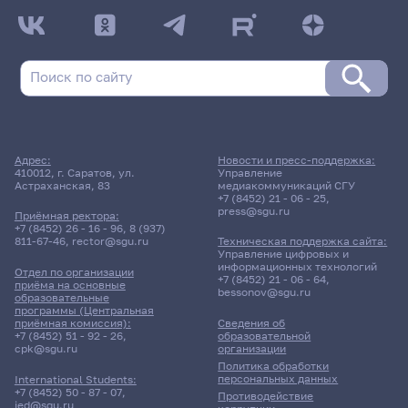
Адрес:
Новости и пресс-поддержка:
410012, г. Саратов, ул.
Управление
Астраханская, 83
медиакоммуникаций СГУ
+7 (8452) 21 - 06 - 25
,
press@sgu.ru
Приёмная ректора:
+7 (8452) 26 - 16 - 96
,
8 (937)
811-67-46
,
rector@sgu.ru
Техническая поддержка сайта:
Управление цифровых и
информационных технологий
Отдел по организации
+7 (8452) 21 - 06 - 64
,
приёма на основные
bessonov@sgu.ru
образовательные
программы (Центральная
приёмная комиссия):
Сведения об
+7 (8452) 51 - 92 - 26
,
образовательной
cpk@sgu.ru
организации
Политика обработки
персональных данных
International Students:
+7 (8452) 50 - 87 - 07
,
Противодействие
ied@sgu.ru