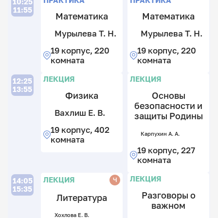
10:25
к
2
к
11:55
к
2
Математика
Математика
к
М
М
Б
Ба
Мурылева Т. Н.
Мурылева Т. Н.
Д.
Т.
Т.
И
А.
19 корпус, 220
19 корпус, 220
Н
Н
Г.
19
комната
комната
к
19
19
19
3
к
к
к
Л
Л
Л
Л
ЛЕКЦИЯ
ЛЕКЦИЯ
12:25
к
2
2
31
13:55
Физика
Основы
к
к
к
безопасности и
В
В
Хо
Вахлиш Е. В.
защиты Родины
Е.
Е.
Е.
Хо
В.
Е.
19 корпус, 402
В.
В.
В.
Карпухин А. А.
19
комната
к
19
19
19
19 корпус, 227
2
к
к
к
комната
к
2
4
4
к
к
к
Л
ЛЕКЦИЯ
ЛЕКЦИЯ
Ч
14:05
15:35
Разговоры о
Литература
важном
Хохлова Е. В.