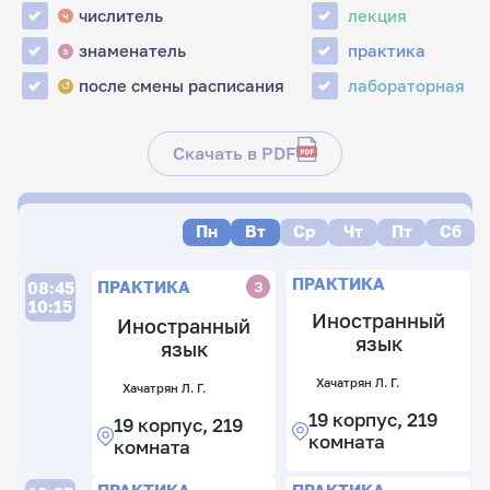
числитель
лекция
ч
знаменатель
практика
з
после смены расписания
лабораторная
↺
Скачать в PDF
Пн
Вт
Ср
Чт
Пт
Сб
П
Л
Л
Л
ПРАКТИКА
ПРАКТИКА
З
08:45
10:15
Иностранный
Иностранный
язык
язык
Б
И
Щ
Хачатрян Л. Г.
Хачатрян Л. Г.
19
Г.
А
М
к
19 корпус, 219
А
Т.
19 корпус, 219
1
19
комната
Н
комната
к
к
19
31
к
19
П
П
Л
Л
ПРАКТИКА
ПРАКТИКА