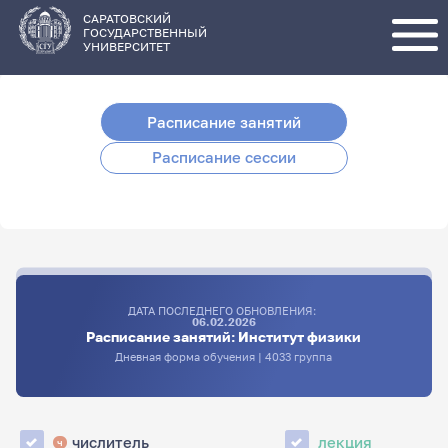
Перейти
к
основному
САРАТОВСКИЙ
содержанию
ГОСУДАРСТВЕННЫЙ
УНИВЕРСИТЕТ
Расписание занятий
Расписание сессии
ДАТА ПОСЛЕДНЕГО ОБНОВЛЕНИЯ:
06.02.2026
Расписание занятий: Институт физики
Дневная форма обучения | 4033 группа
числитель
лекция
ч