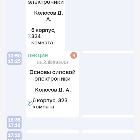
электроники
Колосов Д.
А.
6 корпус,
324
комната
П
П
ЛЕКЦИЯ
Ч
13:50
15:25
со 2 февраля
Основы силовой
электроники
Колосов Д. А.
П
Пе
А.
С
6 корпус, 323
А.
В.
комната
8
4
к
П
Л
15:35
к
3
17:10
7
к
П
к
17:20