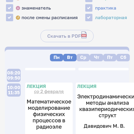
знаменатель
практика
з
после смены расписания
лабораторная
↺
Скачать в PDF
Пн
Вт
Ср
Чт
Пт
Сб
08:20
09:50
ЛЕКЦИЯ
ЛЕКЦИЯ
10:00
со 2 февраля
11:35
Электродинамическ
Математическое
методы анализа
моделирование
квазипериодически
физических
структ
процессов в
Давидович М. В.
радиоэле