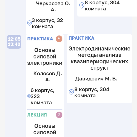
8 корпус, 304
Черкасова О.
комната
А.
3 корпус, 32
комната
Л
П
П
ПРАКТИКА
ПРАКТИКА
Ч
12:05
13:40
Электродинамические
Основы
методы анализа
силовой
квазипериодических
электроники
Са
структ
К.
А.
Колосов Д.
Г
Давидович М. В.
А.
6
О
С
к
8 корпус, 304
Е.
М
6 корпус,
3
комната
М
323
к
8
комната
к
8
3
к
ЛЕКЦИЯ
З
к
3
к
Основы
силовой